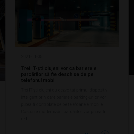
2021-11-05
Trei IT-ști clujeni vor ca barierele
parcărilor să fie deschise de pe
telefonul mobil
Trei IT-ști clujeni au dezvoltat primul dispozitiv
inteligent prin care barierele parking-urilor vor
putea fi controlate de pe telefoanele mobile.
Costurile modernizării parcărilor vor putea fi
red...