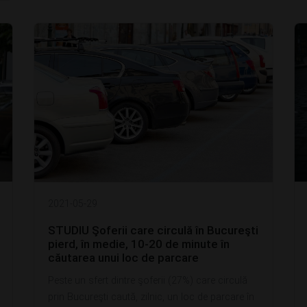
2021-05-29
STUDIU Şoferii care circulă în Bucureşti
pierd, în medie, 10-20 de minute în
căutarea unui loc de parcare
Peste un sfert dintre şoferii (27%) care circulă
prin Bucureşti caută, zilnic, un loc de parcare în