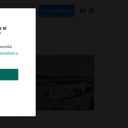
țiile yeParking
Intră în yeParking
 si
r
 acordul
entialitate a
2022-06-28