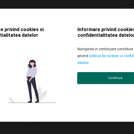
Despre noi
Stories
Din presă
Solu
e privind cookies si
Informare privind cookies
tialitatea datelor
confidentialitatea datelo
Apariții media
Navigarea in continuare constituie
privind
politica de cookies si confid
datelor
Continua
2023-01-10