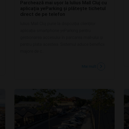
Parchează mai ușor la Iulius Mall Cluj cu
aplicația yeParking și plătește tichetul
direct de pe telefon
Iulius Mall Cluj pune la dispoziția clienților
aplicația smartphone yeParking pentru
gestionarea accesului în parcarea mall-ului și
pentru plata acesteia. Sistemul aduce beneficii
majore de c...
Mai mult