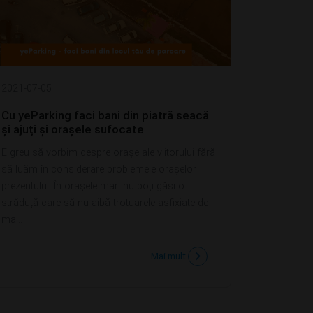
2021-07-05
Cu yeParking faci bani din piatră seacă
și ajuți și orașele sufocate
E greu să vorbim despre orașe ale viitorului fără
să luăm în considerare problemele orașelor
prezentului. În orașele mari nu poți găsi o
străduță care să nu aibă trotuarele asfixiate de
ma...
Mai mult