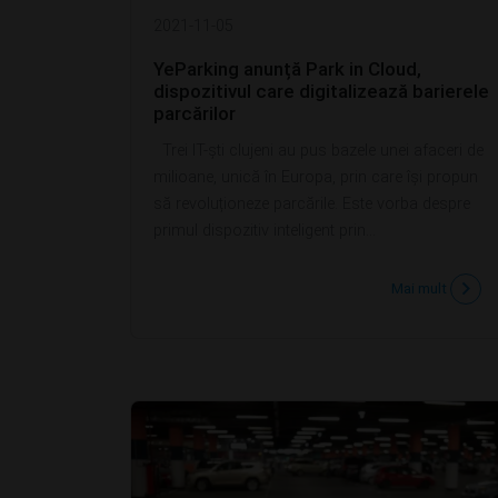
2021-11-05
YeParking anunță Park in Cloud,
dispozitivul care digitalizează barierele
parcărilor
Trei IT-ști clujeni au pus bazele unei afaceri de
milioane, unică în Europa, prin care își propun
să revoluționeze parcările. Este vorba despre
primul dispozitiv inteligent prin...
Mai mult