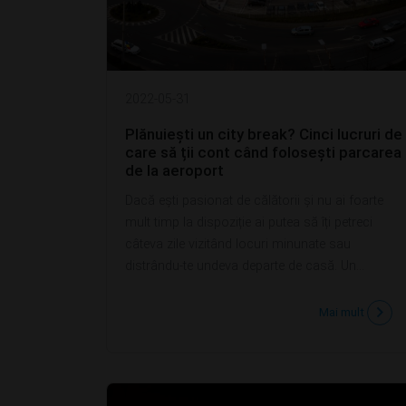
2022-05-31
Plănuiești un city break? Cinci lucruri de
care să ții cont când folosești parcarea
de la aeroport
Dacă ești pasionat de călătorii și nu ai foarte
mult timp la dispoziție ai putea să îți petreci
câteva zile vizitând locuri minunate sau
distrându-te undeva departe de casă. Un...
Mai mult