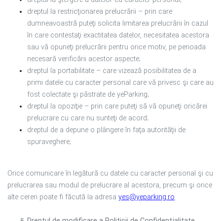
dreptul la restricţionarea prelucrării – prin care
dumneavoastră puteţi solicita limitarea prelucrării în cazul
în care contestaţi exactitatea datelor, necesitatea acestora
sau vă opuneţi prelucrării pentru orice motiv, pe perioada
necesară verificării acestor aspecte;
dreptul la portabilitate – care vizează posibilitatea de a
primi datele cu caracter personal care vă privesc şi care au
fost colectate şi păstrate de yeParking;
dreptul la opoziţie – prin care puteţi să vă opuneţi oricărei
prelucrare cu care nu sunteţi de acord;
dreptul de a depune o plângere în faţa autorităţii de
spuraveghere;
Orice comunicare în legătură cu datele cu caracter personal şi cu
prelucrarea sau modul de prelucrare al acestora, precum şi orice
alte cereri poate fi făcută la adresa
yes
@yeparking.ro
.
Dreptul de modificare a Politicii de Confidenţialitate