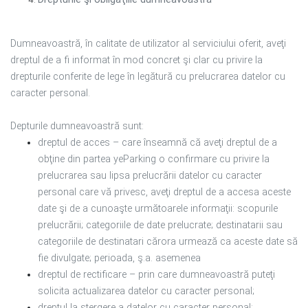
Dumneavoastră, în calitate de utilizator al serviciului oferit, aveţi
dreptul de a fi informat în mod concret şi clar cu privire la
drepturile conferite de lege în legătură cu prelucrarea datelor cu
caracter personal.
Depturile dumneavoastră sunt:
dreptul de acces – care înseamnă că aveţi dreptul de a
obţine din partea yeParking o confirmare cu privire la
prelucrarea sau lipsa prelucrării datelor cu caracter
personal care vă privesc, aveţi dreptul de a accesa aceste
date şi de a cunoaşte următoarele informaţii: scopurile
prelucrării; categoriile de date prelucrate; destinatarii sau
categoriile de destinatari cărora urmează ca aceste date să
fie divulgate; perioada, ş.a. asemenea
dreptul de rectificare – prin care dumneavoastră puteţi
solicita actualizarea datelor cu caracter personal;
dreptul la ştergere a datelor cu caracter personal;