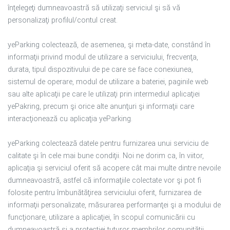
înţelegeţi dumneavoastră să utilizaţi serviciul şi să vă
personalizaţi profilul/contul creat.
yeParking colectează, de asemenea, şi meta-date, constând în
informaţii privind modul de utilizare a serviciului, frecvenţa,
durata, tipul dispozitivului de pe care se face conexiunea,
sistemul de operare, modul de utilizare a bateriei, paginile web
sau alte aplicaţii pe care le utilizaţi prin intermediul aplicaţiei
yePakring, precum şi orice alte anunţuri şi informaţii care
interacţionează cu aplicaţia yeParking.
yeParking colectează datele pentru furnizarea unui serviciu de
calitate şi în cele mai bune condiţii. Noi ne dorim ca, în viitor,
aplicaţia şi serviciul oferit să acopere cât mai multe dintre nevoile
dumneavoastră, astfel că informaţiile colectate vor şi pot fi
folosite pentru îmbunătăţirea serviciului oferit, furnizarea de
informaţii personalizate, măsurarea performanţei şi a modului de
funcţionare, utilizare a aplicaţiei, în scopul comunicării cu
dumneavoastră şi a protecţiei tuturor membrilor comunităţii,