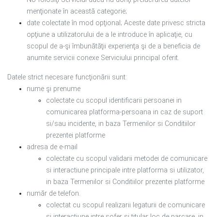
menţionate în această categorie;
date colectate în mod opţional; Aceste date privesc stricta
opţiune a utilizatorului de a le introduce în aplicaţie, cu
scopul de a-şi îmbunătăţii experienţa şi de a beneficia de
anumite servicii conexe Serviciului principal oferit.
Datele strict necesare funcţionării sunt:
nume şi prenume
colectate cu scopul identificarii persoanei in
comunicarea platforma-persoana in caz de suport
si/sau incidente, in baza Termenilor si Conditiilor
prezentei platforme
adresa de e-mail
colectate cu scopul validarii metodei de comunicare
si interactiune principale intre platforma si utilizator,
in baza Termenilor si Conditiilor prezentei platforme
număr de telefon.
colectat cu scopul realizarii legaturii de comunicare
si interactiune intre sofer si titular loc de parcare, in