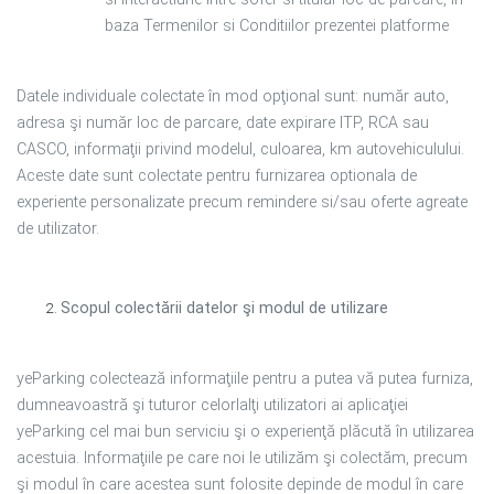
baza Termenilor si Conditiilor prezentei platforme
Datele individuale colectate în mod opţional sunt: număr auto,
adresa şi număr loc de parcare, date expirare ITP, RCA sau
CASCO, informaţii privind modelul, culoarea, km autovehiculului.
Aceste date sunt colectate pentru furnizarea optionala de
experiente personalizate precum remindere si/sau oferte agreate
de utilizator.
Scopul colectării datelor şi modul de utilizare
yeParking colectează informaţiile pentru a putea vă putea furniza,
dumneavoastră şi tuturor celorlalţi utilizatori ai aplicaţiei
yeParking cel mai bun serviciu şi o experienţă plăcută în utilizarea
acestuia. Informaţiile pe care noi le utilizăm şi colectăm, precum
şi modul în care acestea sunt folosite depinde de modul în care