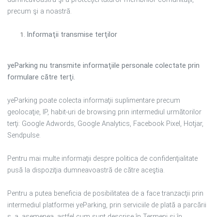
precum şi a noastră.
Informaţii transmise terţilor
yeParking nu transmite informaţiile personale colectate prin
formulare către terţi.
yeParking poate colecta informaţii suplimentare precum
geolocaţie, IP, habit-uri de browsing prin intermediul următorilor
terţi: Google Adwords, Google Analytics, Facebook Pixel, Hotjar,
Sendpulse.
Pentru mai multe informaţii despre politica de confidenţialitate
pusă la dispoziţia dumneavoastră de către aceştia.
Pentru a putea beneficia de posibilitatea de a face tranzacţii prin
intermediul platformei yeParking, prin serviciile de plată a parcării
ş. a. asemenea, astfel cum sunt descrise în Termeni şi în