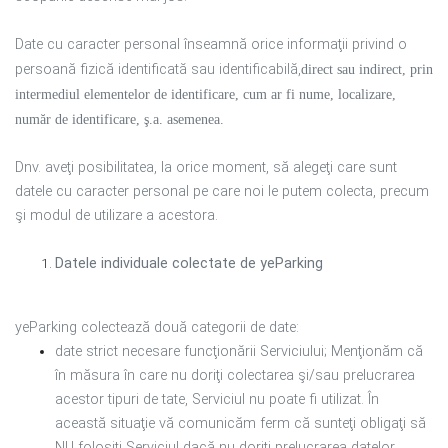
Date cu caracter personal înseamnă orice informaţii privind o
persoană fizică identificată sau identificabilă,
direct sau indirect, prin
intermediul elementelor de identificare, cum ar fi nume, localizare,
număr de identificare, ş.a. asemenea.
Dnv. aveţi posibilitatea, la orice moment, să alegeţi care sunt
datele cu caracter personal pe care noi le putem colecta, precum
şi modul de utilizare a acestora.
Datele individuale colectate de yeParking
yeParking colectează două categorii de date:
date strict necesare funcţionării Serviciului; Menţionăm că
în măsura în care nu doriţi colectarea şi/sau prelucrarea
acestor tipuri de tate, Serviciul nu poate fi utilizat. În
această situaţie vă comunicăm ferm că sunteţi obligaţi să
NU folosiţi Serviciul dacă nu doriţi prelucrarea datelor