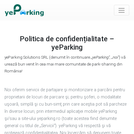
Politica de confidențialitate –
yeParking
yeParking Solutions SRL (denumit în continuare
„yeParking”, „noi”
) vă
urează bun venit în cea mai mare comunitate de park-sharing din
România!
Noi oferim servicii de partajare şi monitorizare a parcării pentru
proprietarii de locuri de parcare şi, pentru şoferi, o modalitate
uşoară, simplă şi cu bun-simţ prin care aceştia pot să parcheze
în diverse locuri, prin intermediul aplicaţiei mobile yeParking
şi/sau a site-ului yeparking.ro (toate acestea fiind denumite
general cu titlul de
„Servicii”
). yeParking vă respectă şi vă
protejează confidenţialitatea. Noi încercăm să depunem toate