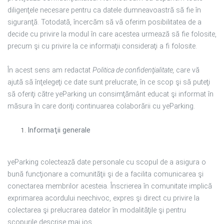
diligenţele necesare pentru ca datele dumneavoastră să fie în
siguranţă. Totodată, încercăm să vă oferim posibilitatea de a
decide cu privire la modul în care acestea urmează să fie folosite,
precum şi cu privire la ce informaţii consideraţi a fi folosite.
În acest sens am redactat
Politica de confidenţialitate,
care vă
ajută să înţelegeţi ce date sunt prelucrate, în ce scop şi să puteţi
să oferiţi către yeParking un consimţământ educat şi informat în
măsura în care doriţi continuarea colaborării cu yeParking.
Informaţii generale
yeParking colectează date personale cu scopul de a asigura o
bună funcţionare a comunităţii şi de a facilita comunicarea şi
conectarea membrilor acesteia. Înscrierea în comunitate implică
exprimarea acordului neechivoc, expres şi direct cu privire la
colectarea şi prelucrarea datelor în modalităţile şi pentru
scopurile descrise mai jos.