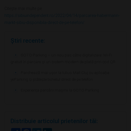
Citește mai multe pe:
https://sibiuindependent.ro/2022/04/14/parcarea-habermann-
markt-sibiu-disponibila-direct-de-pe-telefon/
Știri recente:
GOTO Parking – un nou pas către digitalizare: Wi-Fi
gratuit în parcare și un sistem modern de plată prin cod QR
Parchează mai ușor la Iulius Mall Cluj cu aplicația
yeParking și plătește tichetul direct de pe telefon
Experiența parcării mașinii la GOTO Parking
Distribuie articolul prietenilor tăi:
S
F
T
L