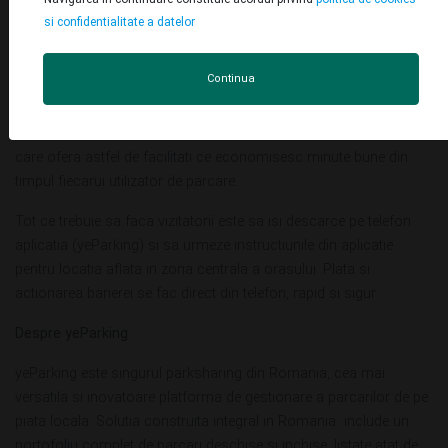
Sistemul aduce beneficii majore de confort si economie de timp
si confidentialitate a datelor
pentru cei care parchează la locație, care acum pot achita
parcarea si controla bariera doar de pe propriul
telefon
.
Continua
Implementarea este un pas important si in procesul de digitalizare
a orasului. Sibiul se inscrie astfel in lista primelor orase din tara
care ofera astfel de facilitati ce economisesc minute bune din
timpul fiecarui utilizator de parcare.
Tot ce trebuie sa faca vizitatorii este sa isi descarce pe telefon
aplicatia (yeParking) si sa urmeze instructiunile din aplicatie
pentru locatia aflata in zona centrala a orasului. Plata si
actionarea barierei se fac direct din telefon, rapid si sigur.
Despre yeParking
yeParking este singurul parksharing din Romania, cea mai
versatila si inovatoare platforma de gestionare a parcarilor de pe
piata locala. Solutia construita integral in Romania include un
portofoliu complet de parcari deschise si inchise, listate atat de