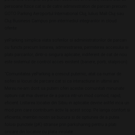
persoane fizice cat si de catre administratori de parcari precum
GOTO Parking Aeroportul International Cluj, Iulius Mall Cluj sau
Cluj Business Campus prin intermediul integrarilor in cloud
oferite.
yeParking simplica viata soferilor si administratorilor de parcari
cu functii precum listarea, administrarea, permiterea accesului si
platii parcarilor, dintr-o singura aplicatie, indiferent de cat de nou
este sistemul de control acces existent (bariere, porti, stalpisori).
“Comunitatea yeParking a crescut puternic, atat ca numar de
soferi si locuri de parcare cat si ca interactiune in ultimii ani.
Mereu ne-am dorit sa putem oferi acestei comunitati minunate
optiuni cat mai diverse de a parca intr-un mod comod, rapid,
eficient. Listarea locatiei din Sibiu in aplicatie devine astfel inca un
mod prin care contribuim activ la acest scop. Pe langa confort si
eficienta, membri nostri se bucura si de optiunea de a putea
folosi punctele (pK) stranse prin parksharing pentru a plati
oricare din locatiile cu plata inrolate.