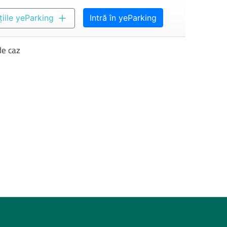
țiile yeParking
Intră în yeParking
de caz